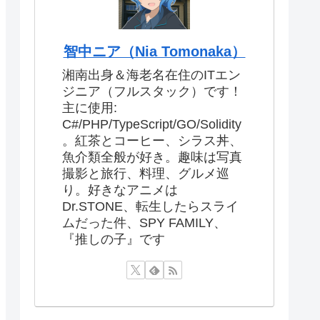
智中ニア（Nia Tomonaka）
湘南出身＆海老名在住のITエン
ジニア（フルスタック）です！
主に使用:
C#/PHP/TypeScript/GO/Solidity
。紅茶とコーヒー、シラス丼、
魚介類全般が好き。趣味は写真
撮影と旅行、料理、グルメ巡
り。好きなアニメは
Dr.STONE、転生したらスライ
ムだった件、SPY FAMILY、
『推しの子』です